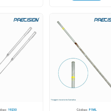
digo:
19230
Código:
P1ML