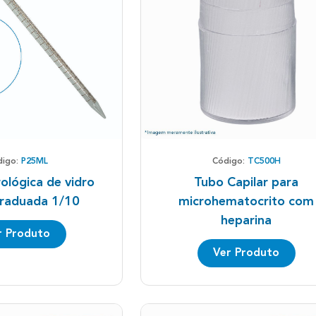
digo:
P25ML
Código:
TC500H
ológica de vidro
Tubo Capilar para
raduada 1/10
microhematocrito com
heparina
r Produto
Ver Produto