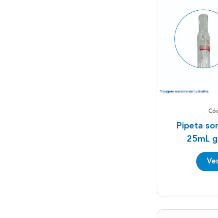
Có
Pipeta sor
25mL g
Ve