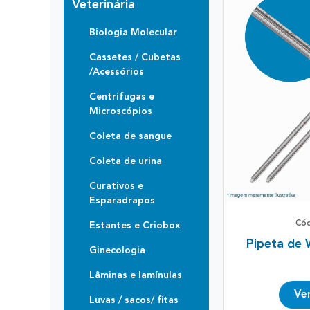
Veterinária
Biologia Molecular
Cassetes / Cubetas
/Acessórios
Centrífugas e
Microscópios
Coleta de sangue
Coleta de urina
Curativos e
Esparadrapos
Có
Estantes e Criobox
Pipeta de
Ginecologia
Lâminas e lamínulas
Ve
Luvas / sacos/ fitas