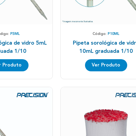
digo:
P5ML
Código:
P10ML
ógica de vidro 5mL
Pipeta sorológica de vid
uada 1/10
10mL graduada 1/10
r Produto
Ver Produto