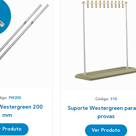
digo:
PW200
Código:
S10
 Westergreen 200
Suporte Westergreen para
mm
provas
r Produto
Ver Produto