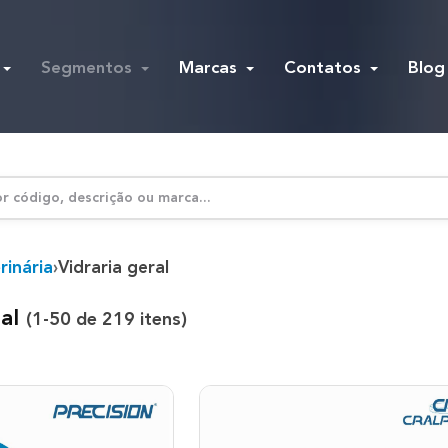
Segmentos
Marcas
Contatos
Blog
rinária
›
Vidraria geral
ral
(
1-50
de
219
itens)