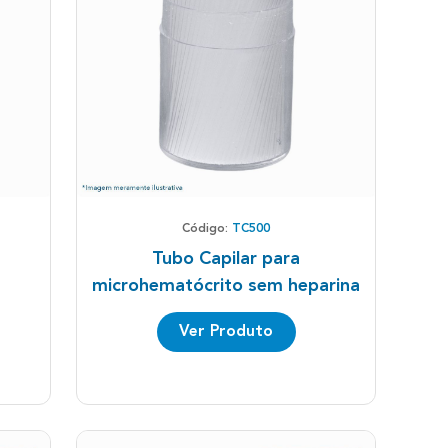
Código:
TC500
Tubo Capilar para
microhematócrito sem heparina
Ver Produto