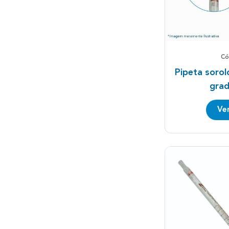
Có
Pipeta sorol
grad
Ve