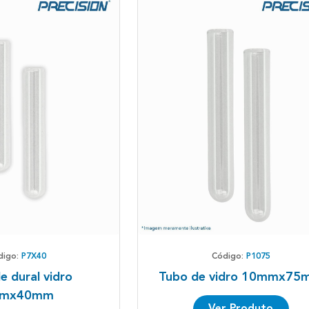
digo:
P7X40
Código:
P1075
e dural vidro
Tubo de vidro 10mmx75
mx40mm