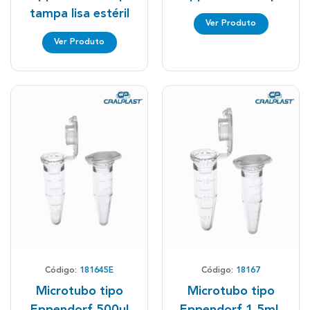
tampa lisa estéril
Ver Produto
Ver Produto
Código:
181645E
Código:
18167
Microtubo tipo
Microtubo tipo
Eppendorf 500µl
Eppendorf 1,5mL