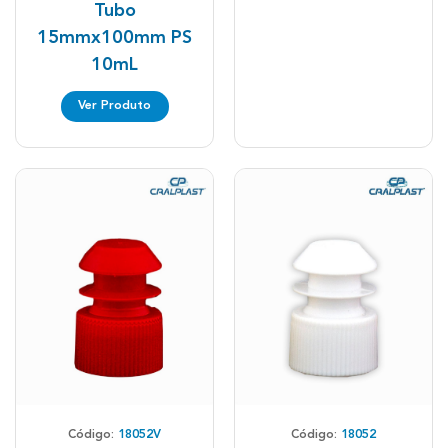
Tubo
15mmx100mm PS
10mL
Ver Produto
Código:
18052V
Código:
18052