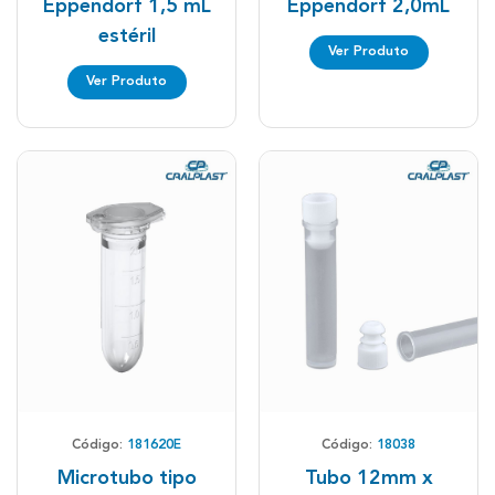
Eppendorf 1,5 mL
Eppendorf 2,0mL
estéril
Ver Produto
Ver Produto
Código:
181620E
Código:
18038
Microtubo tipo
Tubo 12mm x