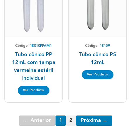
Código:
18010PPAM1
Código:
18159
Tubo cônico PP
Tubo cônico PS
12mL com tampa
12mL
vermelha estéril
Ver Produto
individual
Ver Produto
← Anterior
1
2
Próxima →