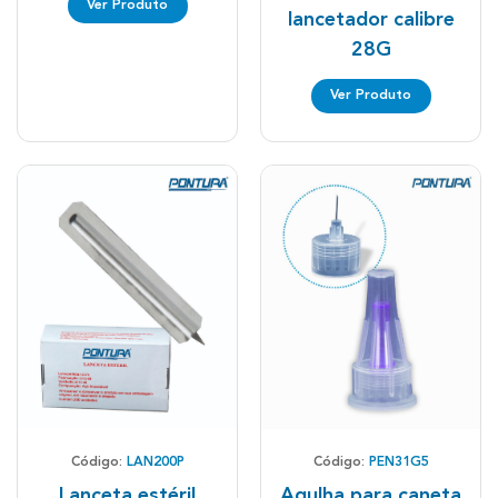
Ver Produto
lancetador calibre
28G
Ver Produto
Código:
LAN200P
Código:
PEN31G5
Lanceta estéril
Agulha para caneta