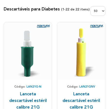
Exibir:
Descartáveis para Diabetes
(
1-22
de
22
itens)
Código:
LAN21G-N
Código:
LAN21GNV
Lanceta
Lanceta
descartável estéril
descartável estéril
calibre 21G
calibre 21G