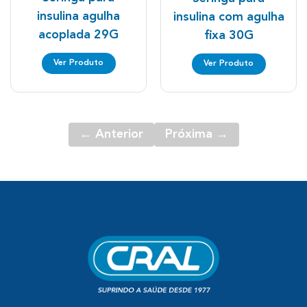
insulina agulha
insulina com agulha
acoplada 29G
fixa 30G
Ver Produto
Ver Produto
← Anterior
Próxima →