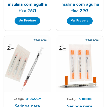
insulina com agulha
insulina com agulha
fixa 26G
fixa 29G
Ver Produto
Ver Produto
Código:
SI10029GM
Código:
SI10030G
Seringa para
Seringa para