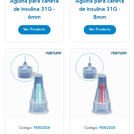
Agulha para caneta
Agulha para caneta
de insulina 31G -
de insulina 31G -
6mm
8mm
Ver Produto
Ver Produto
Código:
PEN32G4
Código:
PEN32G5