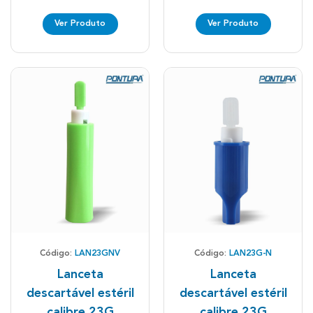
Ver Produto
Ver Produto
Código:
LAN23GNV
Código:
LAN23G-N
Lanceta
Lanceta
descartável estéril
descartável estéril
calibre 23G
calibre 23G