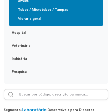
Swabs
Tubos / Microtubos / Tampas
Vidraria geral
Hospital
Veterinária
Indústria
Pesquisa
Laboratório
Segmento
›
›
Descartáveis para Diabetes