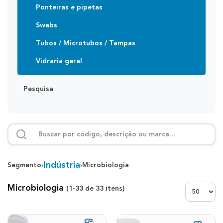
Ponteiras e pipetas
Swabs
Tubos / Microtubos / Tampas
Vidraria geral
Pesquisa
Indústria
Segmento
›
›
Microbiologia
Exibir:
Microbiologia
(
1-33
de
33
itens)