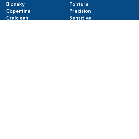
Bionaky
Pontura
Copertina
Precision
Cralclean
Sensitive
Cralplast
Vacuplast
Craltech
Catálogo Completo
NEWSLETTER